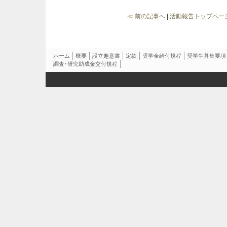
≪ 前の記事へ
|
活動報告トップペー
ホーム
概要
設立趣意書
定款
奨学金給付規程
奨学生募集要項
調査･研究助成金交付規程