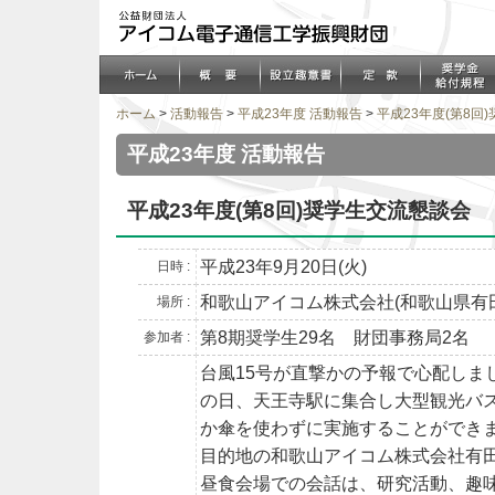
ホーム
>
活動報告
>
平成23年度 活動報告
>
平成23年度(第8回
平成23年度 活動報告
平成23年度(第8回)奨学生交流懇談会
平成23年9月20日(火)
日時 :
和歌山アイコム株式会社(和歌山県有
場所 :
第8期奨学生29名 財団事務局2名
参加者 :
台風15号が直撃かの予報で心配しま
の日、天王寺駅に集合し大型観光バ
か傘を使わずに実施することができ
目的地の和歌山アイコム株式会社有
昼食会場での会話は、研究活動、趣