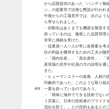
から話題提供のあった「ハンディ無
ン」の提案等で活発な懇談が行われ
午後からの工場見学では、次のよう
ら寄せられました。
・自動化はあくまでも機器を製造す
担っているのは、徹底した品質管理
非常に感銘を受けた。
・従業員一人一人が常に改善案を考
社の利益を獲得するための工夫が随
・「国内生産」、「高生産性」、「
産現場の見学や社員の方の説明を通
きた。
・ヒューマンエラーの改善、人材の
印象的であった。このような取り組み
一翼を担っているのであろう。
概要 :
・「簡単に海外でできる技術でない
う言葉に、日本の技術者のプライド
流出を防ぐ。」との目的もあるとの